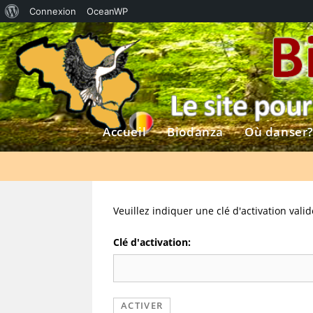
À
Connexion
OceanWP
Skip
propos
to
de
content
WordPress
Accueil
Biodanza
Où danser
Veuillez indiquer une clé d'activation valid
Clé d'activation: