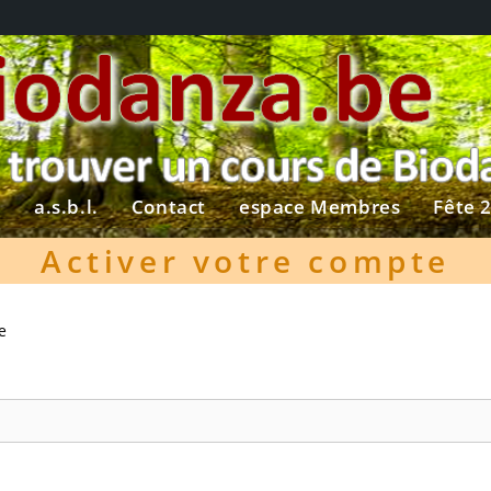
?
a.s.b.l.
Contact
espace Membres
Fête 
Activer votre compte
e