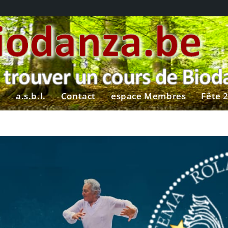
?
a.s.b.l.
Contact
espace Membres
Fête 