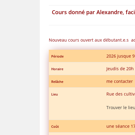
Cours donné par Alexandre, faci
Nouveau cours ouvert aux débutant.e.s ac
2026 jusque 9 
Période
Jeudis de 20h
Horaire
me contacter
Relâche
Rue des cultiv
Lieu
Trouver le lie
une séance 17
Coût