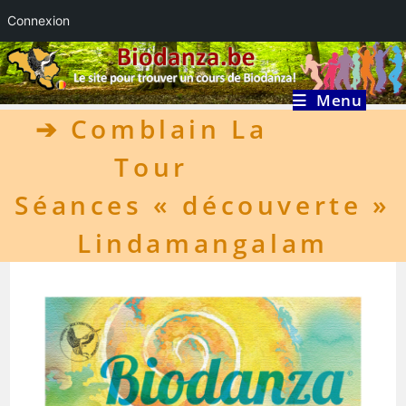
Connexion
Skip
to
content
Menu
➔
Comblain La
Tour
Séances « découverte »
Lindamangalam