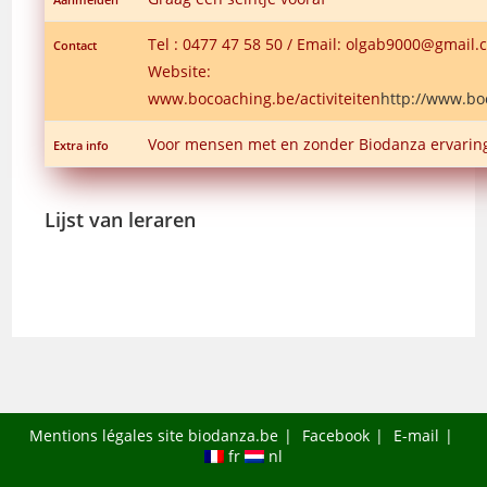
Tel : 0477 47 58 50 / Email: olgab9000@gmail
Contact
Website:
www.bocoaching.be/activiteiten
http://www.boc
Voor mensen met en zonder Biodanza ervarin
Extra info
Lijst van leraren
Mentions légales site biodanza.be
Facebook
E-mail
fr
nl