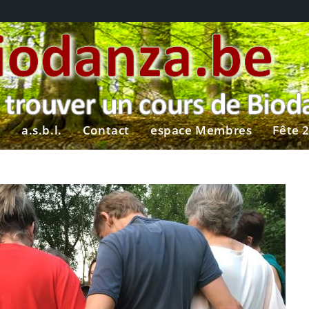
?
a.s.b.l.
Contact
espace Membres
Fête 