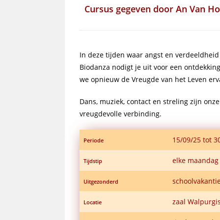
Cursus gegeven door
An Van Ho
In deze tijden waar angst en verdeeldheid
Biodanza nodigt je uit voor een ontdekking
we opnieuw de Vreugde van het Leven erva
Dans, muziek, contact en streling zijn onz
vreugdevolle verbinding.
15/09/25 tot 3
Periode
elke maandag 
Tijdstip
schoolvakanti
Uitgezonderd
zaal Walpurgis
Locatie