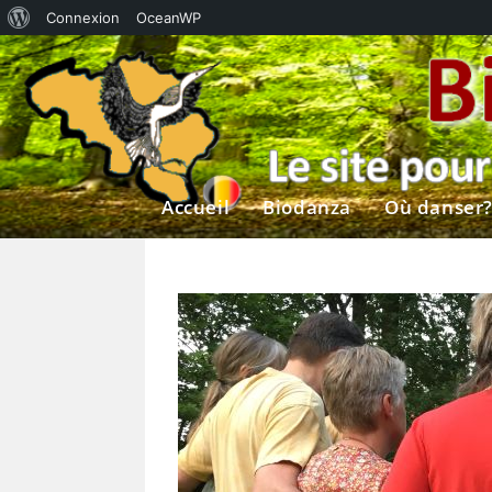
À
Connexion
OceanWP
Skip
propos
to
de
content
WordPress
Accueil
Biodanza
Où danser