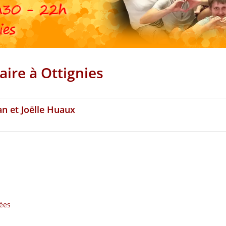
ire à Ottignies
n et Joëlle Huaux
ées