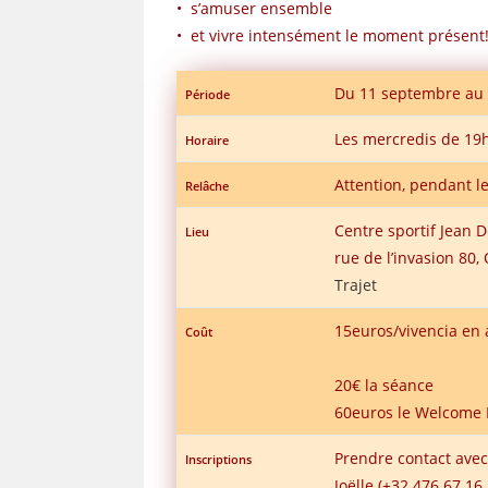
• s’amuser ensemble
• et vivre intensément le moment présent
Du 11 septembre au 0
Période
Les mercredis de 19
Horaire
Attention, pendant le
Relâche
Centre sportif Jean 
Lieu
rue de l’invasion 80
Trajet
15euros/vivencia en
Coût
20€ la séance
60euros le Welcome 
Prendre contact avec
Inscriptions
Joëlle (+32 476 67 16