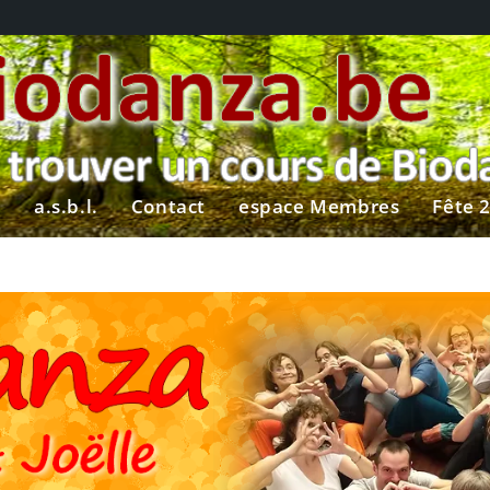
?
a.s.b.l.
Contact
espace Membres
Fête 