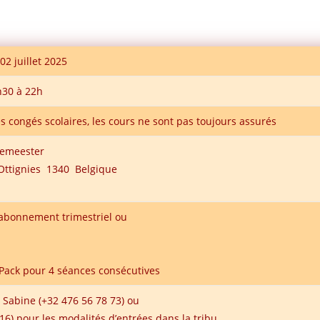
!
2 juillet 2025
h30 à 22h
s congés scolaires, les cours ne sont pas toujours assurés
Demeester
, Ottignies 1340 Belgique
 abonnement trimestriel ou
Pack pour 4 séances consécutives
 Sabine (+32 476 56 78 73) ou
 16) pour les modalités d’entrées dans la tribu.