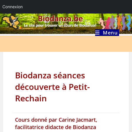
Connexion
Skip
to
content
Menu
Biodanza séances
découverte à Petit-
Rechain
Cours donné par
Carine Jacmart
,
facilitatrice didacte de Biodanza