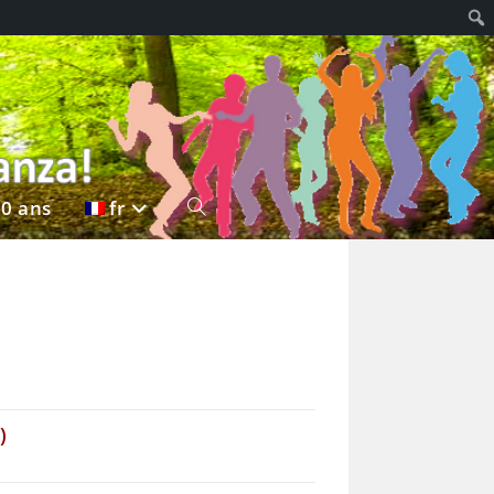
20 ans
fr
Toggle
)