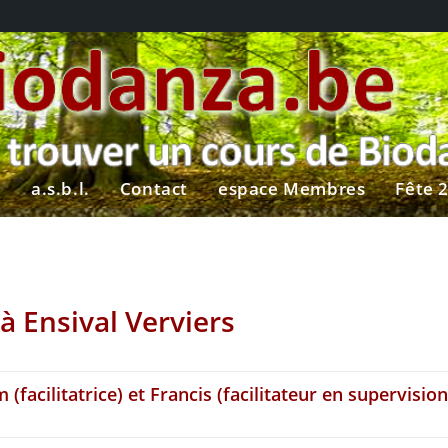
?
a.s.b.l.
Contact
espace Membres
Fête 
à Ensival Verviers
acilitatrice) et Francis (facilitateur en supervision