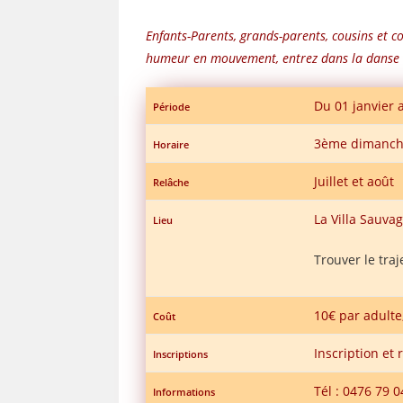
Enfants-Parents, grands-parents, cousins et co
humeur en mouvement, entrez dans la danse e
Du 01 janvier
Période
3ème dimanche
Horaire
Juillet et août
Relâche
La Villa Sauva
Lieu
Trouver le traj
10€ par adulte
Coût
Inscription et
Inscriptions
Tél : 0476 79 
Informations