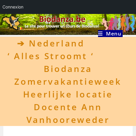
Connexion
Skip
to
content
Menu
➔
Nederland
‘ Alles Stroomt ‘
Biodanza
Zomervakantieweek
Heerlijke locatie
Docente Ann
Vanhooreweder