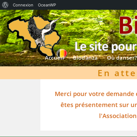
À
Connexion
OceanWP
Skip
propos
to
de
content
WordPress
Accueil
Biodanza
Où danser
En atte
Merci pour votre demande d'
êtes présentement sur une
l'Association