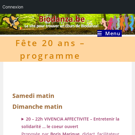
Connexion
Skip
to
content
Menu
Fête 20 ans –
programme
Samedi matin
Dimanche matin
20 – 22h VIVENCIA AFFECTIVITE – Entretenir la
solidarité … le coeur ouvert
Proposée par
Boris Marique
, didact, facilitateur