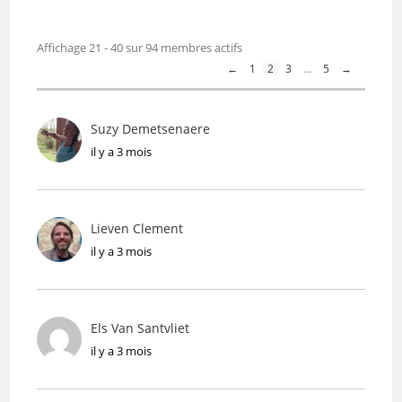
Annuaire
Affichage 21 - 40 sur 94 membres actifs
des
←
1
2
3
…
5
→
membres
Suzy Demetsenaere
il y a 3 mois
Lieven Clement
il y a 3 mois
Els Van Santvliet
il y a 3 mois