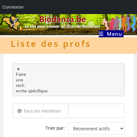
Connexion
Skip
to
content
Menu
Liste des profs
Rechercher
Faire
un
une
membre...
rech
erche spécifique
Tous les membres
94
Trier par: