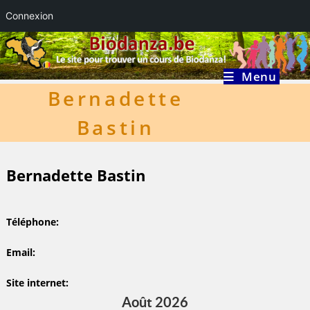
Connexion
Skip
to
content
Menu
Bernadette
Bastin
Bernadette Bastin
Téléphone
Email
Site internet
Août 2026