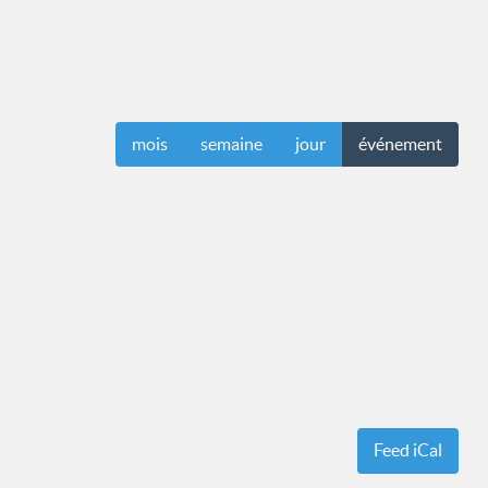
website
mois
semaine
jour
événement
search
Feed iCal