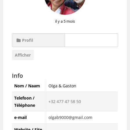
il y a 5 mois
Profil
Afficher
Info
Nom / Naam
Olga & Gaston
Telefoon /
+32 477 47 58 50
Téléphone
e-mail
olgab9000@gmail.com
Website / Site