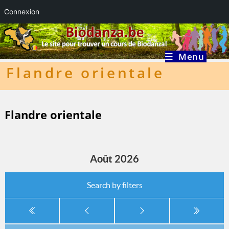
Connexion
Skip
to
content
Menu
Flandre orientale
Flandre orientale
Août 2026
Search by filters