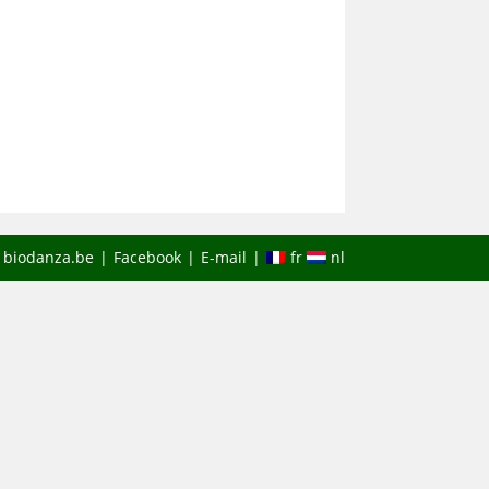
website
e biodanza.be
Facebook
E-mail
fr
nl
search