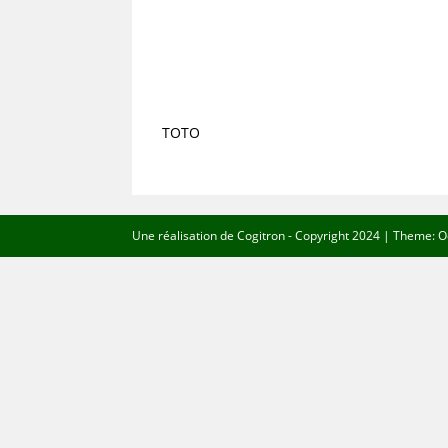
TOTO
Une réalisation de
Cogitron
- Copyright 2024 | Theme: