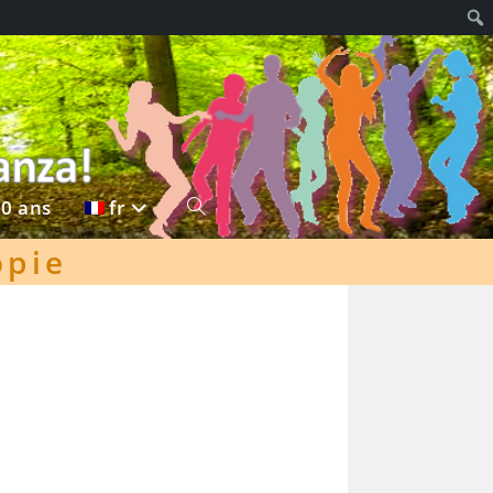
20 ans
fr
Toggle
opie