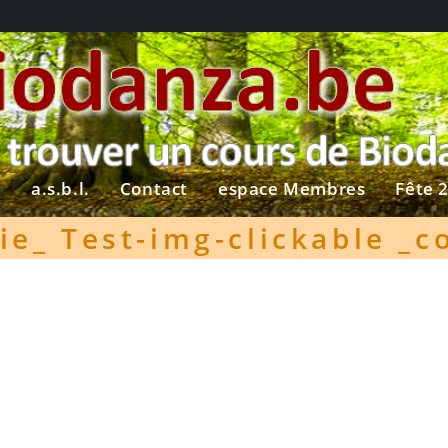
?
a.s.b.l.
Contact
espace Membres
Fête 
ie_ Test-img-clickable _c