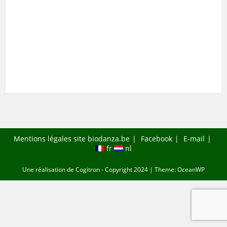
Mentions légales site biodanza.be
Facebook
E-mail
fr
nl
Une réalisation de
Cogitron
- Copyright 2024 | Theme: OceanWP