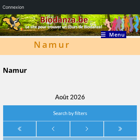
Connexion
Skip
to
content
Menu
Namur
Namur
Août 2026
Search by filters