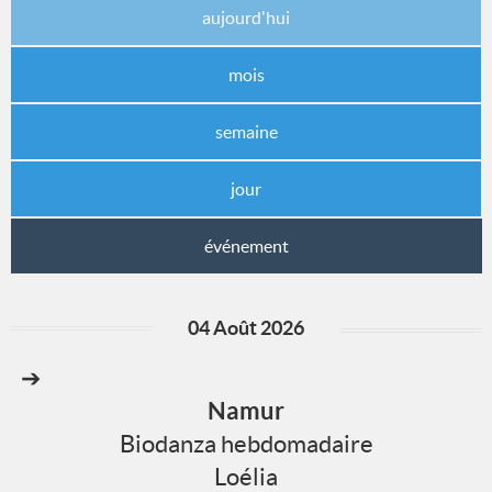
aujourd'hui
mois
semaine
jour
événement
04 Août 2026
➔
Namur
Biodanza hebdomadaire
Loélia