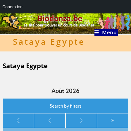
Connexion
Skip
to
content
Menu
Sataya Egypte
Sataya Egypte
Août 2026
Search by filters