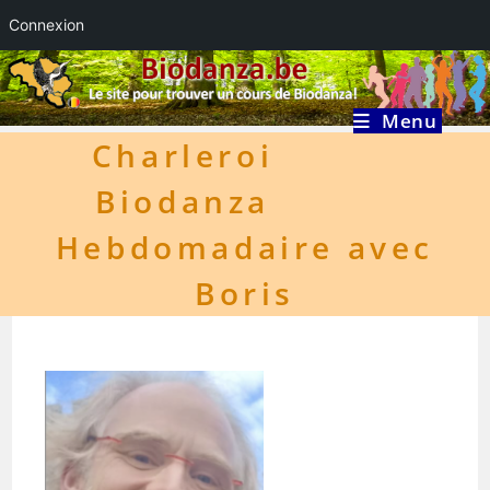
Connexion
Skip
to
content
Menu
Charleroi
Biodanza
Hebdomadaire avec
Boris