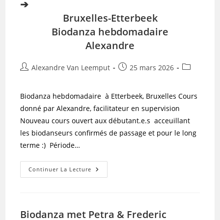
➔
Bruxelles-Etterbeek
Biodanza hebdomadaire
Alexandre
Auteur/autrice
Publication
Post
Alexandre Van Leemput
25 mars 2026
de
publiée :
category:
la
Biodanza hebdomadaire à Etterbeek, Bruxelles Cours
publication :
donné par Alexandre, facilitateur en supervision
Nouveau cours ouvert aux débutant.e.s acceuillant
les biodanseurs confirmés de passage et pour le long
terme :) Période…
➔
Continuer La Lecture
Bruxelles-
Etterbeek
Biodanza
Hebdomadaire
Alexandre
Biodanza met Petra & Frederic