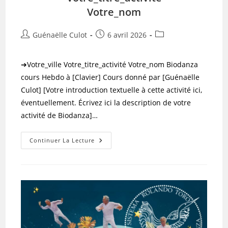
Paulette
Votre_nom
Auteur/autrice
Publication
Post
Guénaëlle Culot
6 avril 2026
de
publiée :
category:
la
➔Votre_ville Votre_titre_activité Votre_nom Biodanza
publication :
cours Hebdo à [Clavier] Cours donné par [Guénaëlle
Culot] [Votre introduction textuelle à cette activité ici,
éventuellement. Écrivez ici la description de votre
activité de Biodanza]…
Votre_ville
Continuer La Lecture
Votre_titre_activité
Votre_nom