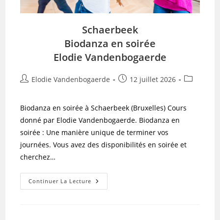
Schaerbeek
Biodanza en soirée
Elodie Vandenbogaerde
Auteur/autrice
Publication
Post
Elodie Vandenbogaerde
12 juillet 2026
de
publiée :
category:
la
Biodanza en soirée à Schaerbeek (Bruxelles) Cours
publication :
donné par Elodie Vandenbogaerde. Biodanza en
soirée : Une manière unique de terminer vos
journées. Vous avez des disponibilités en soirée et
cherchez…
Schaerbeek
Continuer La Lecture
Biodanza
En
Soirée
Elodie
Vandenbogaerde