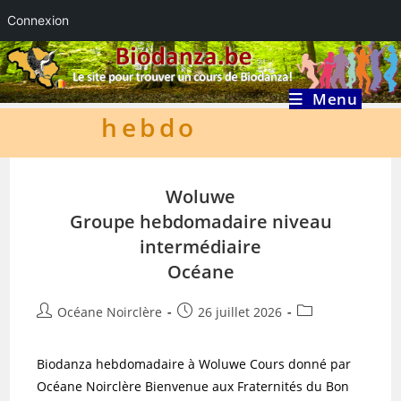
Connexion
Skip
to
content
Menu
hebdo
Woluwe
Groupe hebdomadaire niveau
intermédiaire
Océane
Auteur/autrice
Publication
Post
Océane Noirclère
26 juillet 2026
de
publiée :
category:
la
Biodanza hebdomadaire à Woluwe Cours donné par
publication :
Océane Noirclère Bienvenue aux Fraternités du Bon