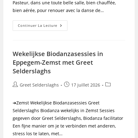
Pasteur, dans une toute belle salle, bien chauffée,
bien aérée, pour renouer avec la danse de…
Woluwe
Continuer La Lecture
Groupe
Hebdomadaire
Niveau
Intermédiaire
Océane
Wekelijkse Biodanzasessies in
Eppegem-Zemst met Greet
Selderslaghs
Auteur/autrice
Publication
Post
Greet Selderslaghs
17 juillet 2026
de
publiée :
category:
la
➔Zemst Wekelijkse Biodanzasessies Greet
publication :
Selderslaghs Biodanza wekelijks in Zemst Sessies
gegeven door Greet Selderslaghs, Biodanza facilitator
Een fijne manier om je te verbinden met anderen,
stress los te laten, met…