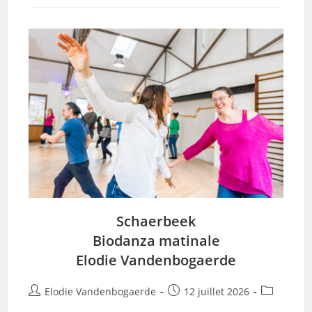
Elodie
Vandenbogaerde
Schaerbeek
Biodanza matinale
Elodie Vandenbogaerde
Auteur/autrice
Publication
Post
Elodie Vandenbogaerde
12 juillet 2026
de
publiée :
category: