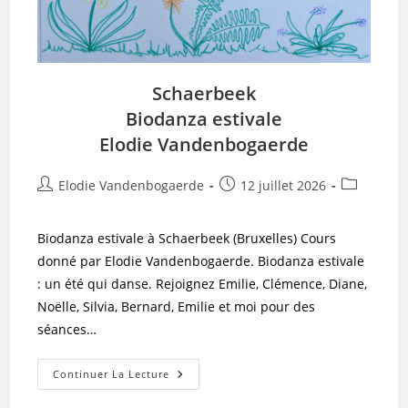
Schaerbeek
Biodanza estivale
Elodie Vandenbogaerde
Auteur/autrice
Publication
Post
Elodie Vandenbogaerde
12 juillet 2026
de
publiée :
category:
la
Biodanza estivale à Schaerbeek (Bruxelles) Cours
publication :
donné par Elodie Vandenbogaerde. Biodanza estivale
: un été qui danse. Rejoignez Emilie, Clémence, Diane,
Noëlle, Silvia, Bernard, Emilie et moi pour des
séances…
Schaerbeek
Continuer La Lecture
Biodanza
Estivale