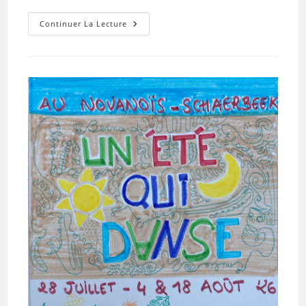
Wekelijkse
Continuer La Lecture
Biodanzasessies
In
Eppegem-
Zemst
Met
Greet
Selderslaghs