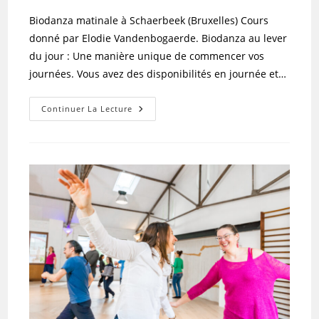
la
Biodanza matinale à Schaerbeek (Bruxelles) Cours
publication :
donné par Elodie Vandenbogaerde. Biodanza au lever
du jour : Une manière unique de commencer vos
journées. Vous avez des disponibilités en journée et…
Schaerbeek
Continuer La Lecture
Biodanza
Matinale
Elodie
Vandenbogaerde