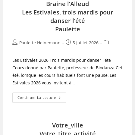
Braine l’Alleud
Les Estivales, trois mardis pour
danser l’été
Paulette
Auteur/autrice
Publication
Post
Paulette Heinemann
5 juillet 2026
de
publiée :
category:
la
Les Estivales 2026 Trois mardis pour danser l'été
publication :
Cours donné par Paulette, professeur de Biodanza Cet
été, lorsque les cours habituels font une pause, Les
Estivales 2026 vous invitent à…
Braine
Continuer La Lecture
L’Alleud
Les
Estivales,
Trois
Mardis
Pour
Votre_ville
Danser
L’été
Votre_titre_activité