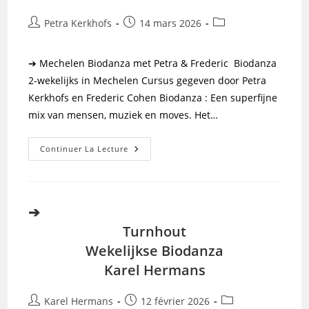
Auteur/autrice
Publication
Post
Petra Kerkhofs
14 mars 2026
de
publiée :
category:
la
➔ Mechelen Biodanza met Petra & Frederic Biodanza
publication :
2-wekelijks in Mechelen Cursus gegeven door Petra
Kerkhofs en Frederic Cohen Biodanza : Een superfijne
mix van mensen, muziek en moves. Het…
Biodanza
Continuer La Lecture
Met
Petra
&
Frederic
➔
Turnhout
Wekelijkse Biodanza
Karel Hermans
Auteur/autrice
Publication
Post
Karel Hermans
12 février 2026