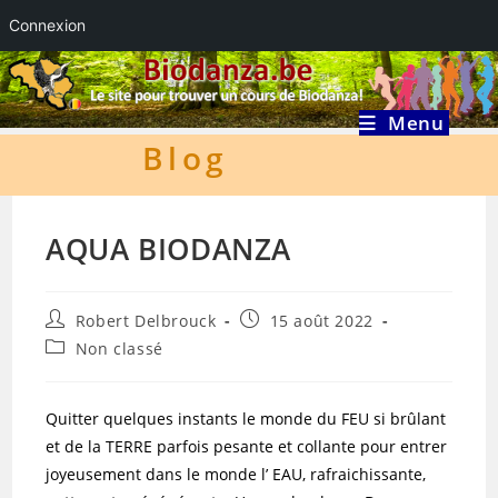
Connexion
Skip
to
content
Menu
Blog
AQUA BIODANZA
Auteur/autrice
Publication
Robert Delbrouck
15 août 2022
de
publiée :
Post
Non classé
la
category:
publication :
Quitter quelques instants le monde du FEU si brûlant
et de la TERRE parfois pesante et collante pour entrer
joyeusement dans le monde l’ EAU, rafraichissante,