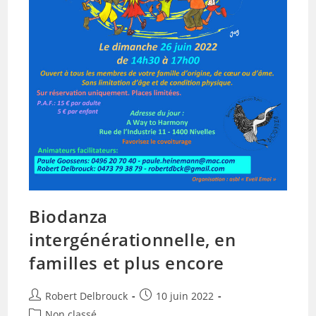
Biodanza
intergénérationnelle, en
familles et plus encore
Auteur/autrice
Publication
Robert Delbrouck
10 juin 2022
de
publiée :
Post
Non classé