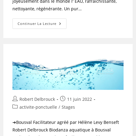
joyeusement dans le monde l' EAU, rafraichissante,
nettoyante, régénérante. Un pur…
AQUA
Continuer La Lecture
BIODANZA
Auteur/autrice
Publication
Robert Delbrouck
11 juin 2022
de
publiée :
Post
activite-ponctuelle
/
Stages
la
category:
publication :
➔Bousval Facilitateur agréé par Hélène Levy Benseft
Robert Delbrouck Biodanza aquatique à Bousval