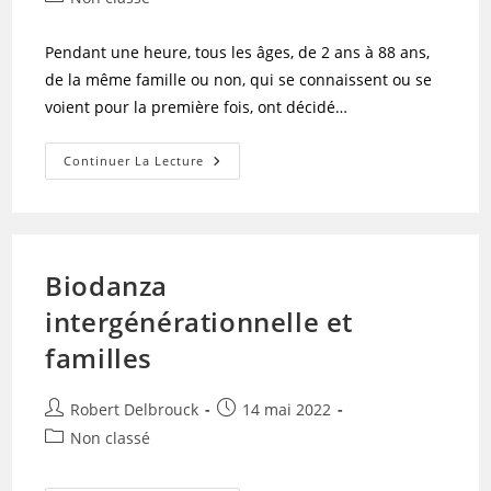
la
category:
publication :
Pendant une heure, tous les âges, de 2 ans à 88 ans,
de la même famille ou non, qui se connaissent ou se
voient pour la première fois, ont décidé…
Biodanza
Continuer La Lecture
Intergénérationnelle,
En
Familles
Et
Plus
Encore
Biodanza
intergénérationnelle et
familles
Auteur/autrice
Publication
Robert Delbrouck
14 mai 2022
de
publiée :
Post
Non classé
la
category:
publication :