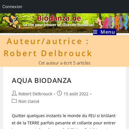
Connexion
Skip
to
content
Menu
Auteur/autrice :
Robert Delbrouck
Cet auteur a écrit 5 articles
AQUA BIODANZA
Auteur/autrice
Publication
Robert Delbrouck
15 août 2022
de
publiée :
Post
Non classé
la
category:
publication :
Quitter quelques instants le monde du FEU si brûlant
et de la TERRE parfois pesante et collante pour entrer