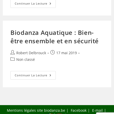
Biodanza
Continuer La Lecture
Intergénérationnelle
Et
Familles
Biodanza Aquatique : Bien-
être ensemble et en sécurité
Auteur/autrice
Publication
Robert Delbrouck
17 mai 2019
de
publiée :
Post
Non classé
la
category:
publication :
Biodanza
Continuer La Lecture
Aquatique
:
Bien-
Être
Ensemble
Et
En
Sécurité
Mentions légales site biodanza.be
Facebook
E-mail