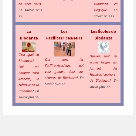
de chez vous.
Biodanza en
En savoir plus
Belgique.
En
>>
savoir plus >>
La
Les
Les Écoles de
Biodanza
Facilitatrices/eurs
Biodanza
C'est quoi La
Quelles sont les
Qui sont les
Biodanza?
écoles belges qui
Facilitatrices/eurs qui
Qui est
forment des
vous guident dans vos
Rolando Toro
Facilitatrices/eurs
séances de Biodanza?
En
Araneda, le
de Biodanza?
En
savoir plus >>
créateur de la
savoir plus >>
Biodanza?
En
savoir plus >>