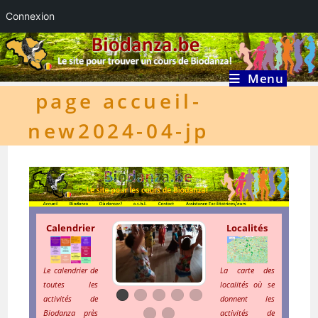
Connexion
Skip
to
content
Menu
page accueil-
new2024-04-jp
Calendrier
Localités
Le calendrier de
La carte des
toutes les
localités où se
activités de
donnent les
Biodanza près
activités de