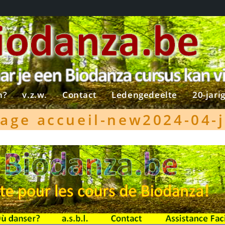
n?
v.z.w.
Contact
Ledengedeelte
20-jari
age accueil-new2024-04-