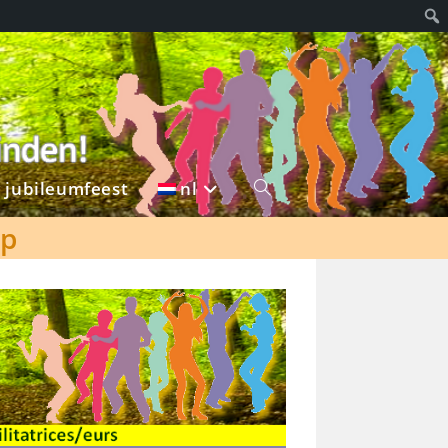
g jubileumfeest
nl
Toggle
jp