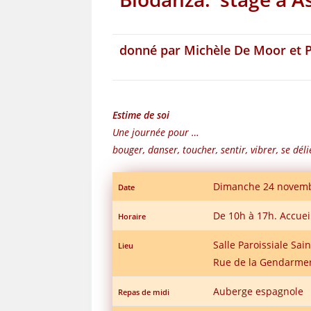
donné par
Michèle De Moor et 
Estime de soi
Une journée pour …
bouger, danser, toucher, sentir, vibrer, se déli
Dimanche 24 novem
Date
De 10h à 17h. Accuei
Horaire
Salle Paroissiale Sain
Lieu
Rue de la Gendarmer
Auberge espagnole
Repas de midi