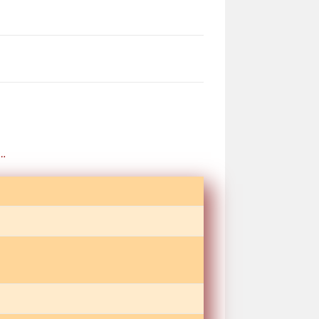
site
 …
zoeken