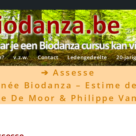
n?
v.z.w.
Contact
Ledengedeelte
20-jari
➔
Assesse
rnée Biodanza – Estime de
le De Moor & Philippe Va
ssesse