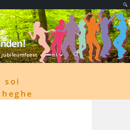
g jubileumfeest
nl
Toggle
 soi
nheghe