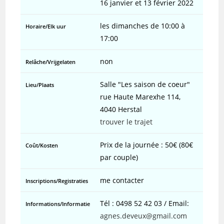
16 janvier et 13 février 2022
les dimanches de 10:00 à
Horaire/E
lk uur
17:00
non
Relâche/V
rijgelaten
Salle "Les saison de coeur"
Lieu/P
laats
rue Haute Marexhe 114,
4040 Herstal
trouver le trajet
Prix de la journée : 50€ (80€
Coût/Kosten
par couple)
me contacter
Inscriptions/
Registraties
Tél : 0498 52 42 03 / Email:
Informations/
Informatie
agnes.deveux@gmail.com