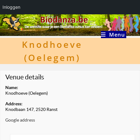
Inloggen
Ga
naar
inhoud
Menu
Knodhoeve
(Oelegem)
Venue details
Name:
Knodhoeve (Oelegem)
Address:
Knodbaan 147, 2520 Ranst
Google address