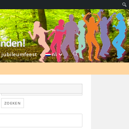
g jubileumfeest
nl
Toggle
Zoek
leden...