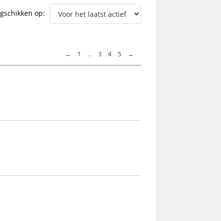
gschikken op:
site
←
1
…
3
4
5
→
zoeken