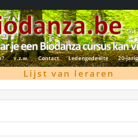
n?
v.z.w.
Contact
Ledengedeelte
20-jari
Lijst van leraren