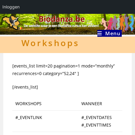
Inloggen
Ga
naar
inhoud
Menu
Workshops
[events_list limit=20 pagination=1 mode=”monthly”
recurrences=0 category=”52,24″ ]
[/events_list]
WORKSHOPS
WANNEER
#_EVENTLINK
#_EVENTDATES
#_EVENTTIMES