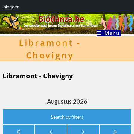
Inloggen
Ga
naar
inhoud
Menu
Libramont -
Chevigny
Libramont - Chevigny
Augustus 2026
Search by filters