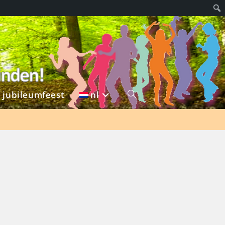
g jubileumfeest
nl
Toggle