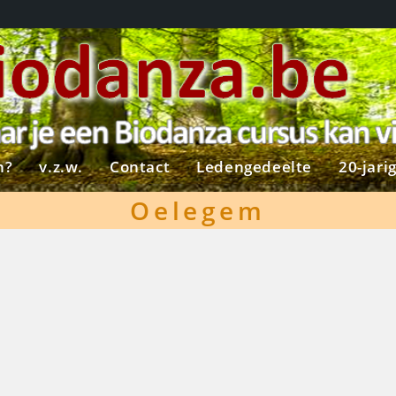
n?
v.z.w.
Contact
Ledengedeelte
20-jari
Oelegem