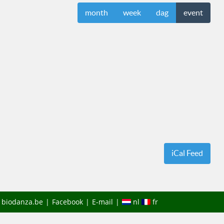
month
week
dag
event
site
iCal Feed
zoeken
n biodanza.be
Facebook
E-mail
nl
fr