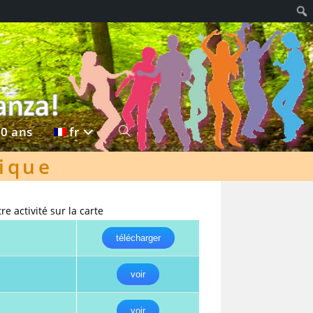
20 ans
fr
Toggle
hique
re activité sur la carte
télécharger
voir
voir