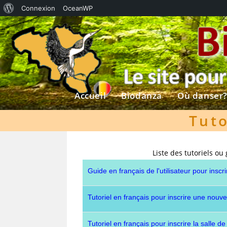
À
Connexion
OceanWP
Skip
propos
to
de
content
WordPress
Accueil
Biodanza
Où danser
Tuto
Liste des tutoriels ou 
Guide en français de l'utilisateur pour inscri
Tutoriel en français pour inscrire une nouvell
Tutoriel en français pour inscrire la salle de