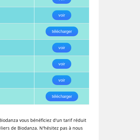
voir
website
télécharger
voir
voir
voir
télécharger
Biodanza vous bénéficiez d'un tarif réduit
search
eliers de Biodanza. N'hésitez pas à nous